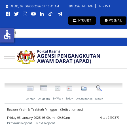
MELAYU
ENGLISH
AHAD, 09 OGOS 2026
04:16:41 AM
BAHASA :
INTRANET
WEBMAIL
CARI...
accessible
By Week
Today
By Year
By Month
By Categories
Search
Bacaan Yasin & Tazkirah Mingguan (Setiap Jumaat)
Friday 03 January 2025, 08:00am - 09:30am
Hits
: 2499379
Previous Repeat
Next Repeat