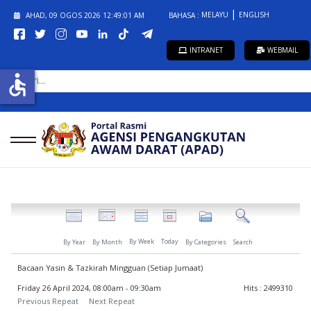
MELAYU
ENGLISH
AHAD, 09 OGOS 2026
12:49:01 AM
BAHASA :
INTRANET
WEBMAIL
CARI...
accessible
By Week
Today
By Year
By Month
By Categories
Search
Bacaan Yasin & Tazkirah Mingguan (Setiap Jumaat)
Friday 26 April 2024, 08:00am - 09:30am
Hits
: 2499310
Previous Repeat
Next Repeat