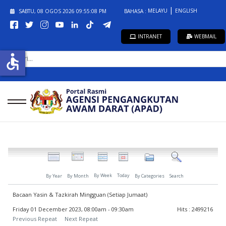
MELAYU
ENGLISH
SABTU, 08 OGOS 2026
09:55:08 PM
BAHASA :
INTRANET
WEBMAIL
CARI...
accessible
By Week
Today
By Year
By Month
By Categories
Search
Bacaan Yasin & Tazkirah Mingguan (Setiap Jumaat)
Friday 01 December 2023, 08:00am - 09:30am
Hits
: 2499216
Previous Repeat
Next Repeat