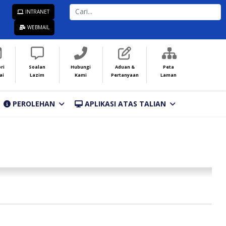
CARI...
INTRANET
WEBMAIL
ri
Soalan
Hubungi
Aduan &
Peta
ai
Lazim
Kami
Pertanyaan
Laman
PEROLEHAN
APLIKASI ATAS TALIAN