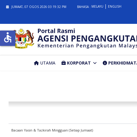
MELAYU
ENGLISH
JUMAAT, 07 OGOS 2026
03:19:32 PM
BAHASA :
accessible
UTAMA
KORPORAT
PERKHIDMAT
Bacaan Yasin & Tazkirah Mingguan (Setiap Jumaat)