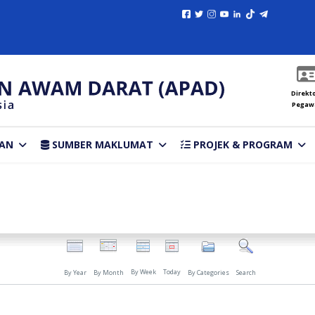
Direkto
Pegaw
AN
SUMBER MAKLUMAT
PROJEK & PROGRAM
By Week
Today
By Year
By Month
By Categories
Search