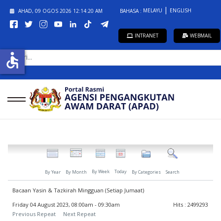
MELAYU
ENGLISH
AHAD, 09 OGOS 2026
12:14:20 AM
BAHASA :
INTRANET
WEBMAIL
CARI...
accessible
By Week
Today
By Year
By Month
By Categories
Search
Bacaan Yasin & Tazkirah Mingguan (Setiap Jumaat)
Friday 04 August 2023, 08:00am - 09:30am
Hits
: 2499293
Previous Repeat
Next Repeat