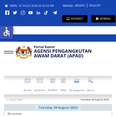
MELAYU
ENGLISH
ISNIN, 10 OGOS 2026
05:25:02 PM
BAHASA :
INTRANET
WEBMAIL
CARI...
accessible
By Week
Today
By Year
By Month
By Categories
Search
Daily View
Tuesday 29 August 2023
Tuesday 29 August 2023
No events