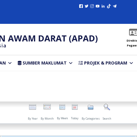
Direkto
Pegaw
AN
SUMBER MAKLUMAT
PROJEK & PROGRAM
By Week
Today
By Year
By Month
By Categories
Search