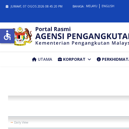
MELAYU
ENGLISH
JUMAAT, 07 OGOS 2026
08:45:20 PM
BAHASA :
accessible
UTAMA
KORPORAT
PERKHIDMAT
Daily View