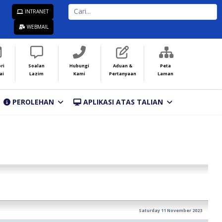
CARI...
INTRANET
WEBMAIL
ri
Soalan
Hubungi
Aduan &
Peta
ai
Lazim
Kami
Pertanyaan
Laman
PEROLEHAN
APLIKASI ATAS TALIAN
Saturday 11 November 2023