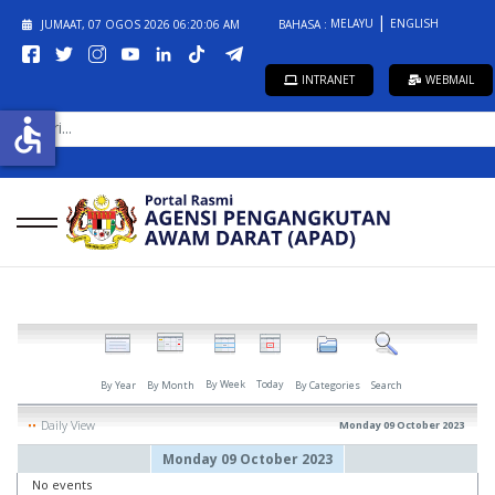
MELAYU
ENGLISH
JUMAAT, 07 OGOS 2026
06:20:06 AM
BAHASA :
INTRANET
WEBMAIL
CARI...
accessible
By Week
Today
By Year
By Month
By Categories
Search
Daily View
Monday 09 October 2023
Monday 09 October 2023
No events