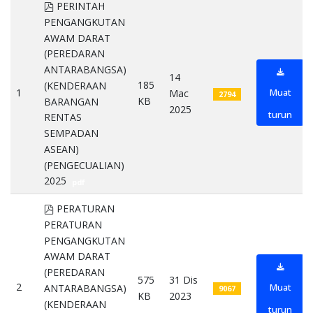
pdf
PERINTAH
PENGANGKUTAN
AWAM DARAT
(PEREDARAN
ANTARABANGSA)
14
185
(KENDERAAN
1
Muat
Mac
2794
KB
BARANGAN
2025
turun
RENTAS
SEMPADAN
ASEAN)
(PENGECUALIAN)
2025
pdf
pdf
PERATURAN
PERATURAN
PENGANGKUTAN
AWAM DARAT
(PEREDARAN
575
31 Dis
2
Muat
ANTARABANGSA)
9067
KB
2023
(KENDERAAN
turun