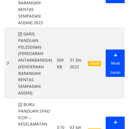
BARANGAN
RENTAS
SEMPADAN
ASEAN) 2023
pdf
pdf
GARIS
PANDUAN
PELESENAN
(PEREDARAN
ANTARABANGSA)
509
31 Dis
3
Muat
10219
(KENDERAAN
KB
2023
turun
BARANGAN
RENTAS
SEMPADAN
ASEAN)
pdf
pdf
BUKU
PANDUAN SPAD
ICOP –
KESELAMATAN
3.10
03 Jun