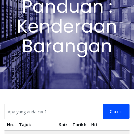
Panduan :
Kenderaan
Barangan
Cari
No.
Tajuk
Saiz
Tarikh
Hit