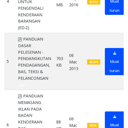
4
Muat
UNTUK
61310
MB
2016
PENGENDALI
turun
KENDERAAN
BARANGAN
(ED.2)
pdf
pdf
PANDUAN
DASAR
PELESENAN -
06
703
PENGANGKUTAN
5
Muat
Mac
65474
KB
PENDAGANGAN,
2013
turun
BAS, TEKSI &
PELANCONGAN
pdf
pdf
PANDUAN
MEMASANG
IKLAN PADA
BADAN
06
KENDERAAN
88
6
Muat
Mac
6324