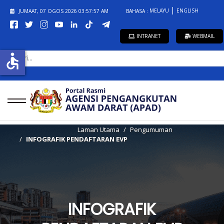
MELAYU
ENGLISH
JUMAAT, 07 OGOS 2026
03:57:57 AM
BAHASA :
INTRANET
WEBMAIL
CARI...
accessible
Laman Utama
Pengumuman
INFOGRAFIK PENDAFTARAN EVP
INFOGRAFIK