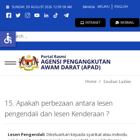
MELAYU
ENGLISH
SUNDAY, 09 AUGUST 2026
12:09:58 AM
BAHASA :
INTRANET
WEBMAIL
SEARCH
accessible
...
Home
Soalan Lazim
15. Apakah perbezaan antara lesen
pengendali dan lesen Kenderaan ?
Lesen Pengendali
: Dikeluarkan kepada syarikat atau individu