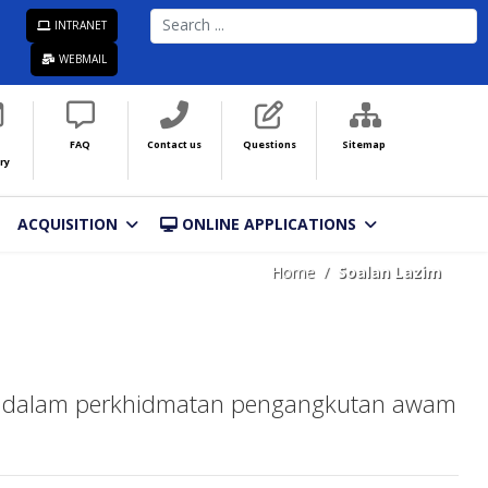
SEARCH
INTRANET
...
WEBMAIL
FAQ
Contact us
Questions
Sitemap
ry
ACQUISITION
ONLINE APPLICATIONS
Home
Soalan Lazim
al dalam perkhidmatan pengangkutan awam