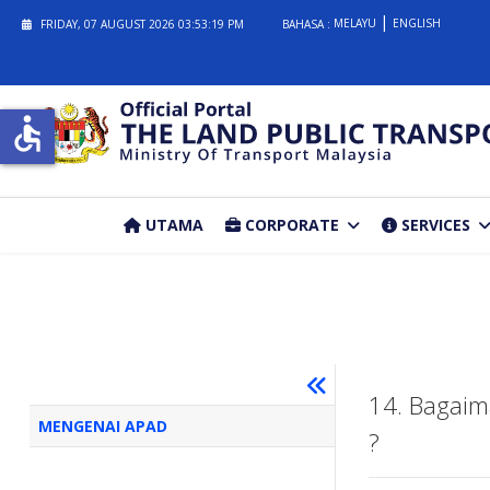
MELAYU
ENGLISH
FRIDAY, 07 AUGUST 2026
03:53:20 PM
BAHASA :
accessible
UTAMA
CORPORATE
SERVICES
14. Bagaim
MENGENAI APAD
?