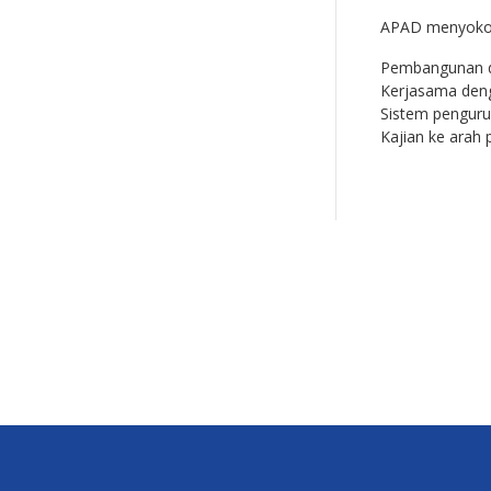
APAD menyokong
Pembangunan d
Kerjasama deng
Sistem penguru
Kajian ke arah