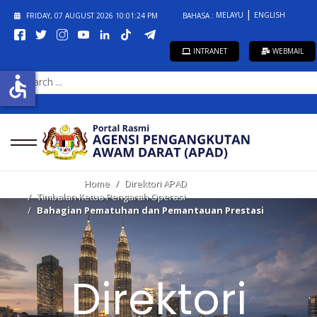
MELAYU
ENGLISH
FRIDAY, 07 AUGUST 2026
10:01:25 PM
BAHASA :
INTRANET
WEBMAIL
SEARCH
accessible
...
Home
Direktori APAD
Timbalan Ketua Pengarah Operasi
Bahagian Pematuhan dan Pemantauan Prestasi
Direktori