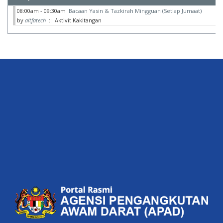
08:00am - 09:30am
Bacaan Yasin & Tazkirah Mingguan (Setiap Jumaat)
by
altfatech
:: Aktivit Kakitangan