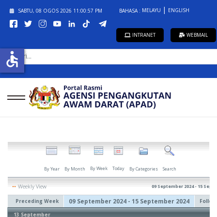
MELAYU
ENGLISH
SABTU, 08 OGOS 2026
11:00:57 PM
BAHASA :
INTRANET
WEBMAIL
CARI...
accessible
By Week
Today
By Year
By Month
By Categories
Search
Weekly View
09 September 2024 - 15 Sept
09 September 2024 - 15 September 2024
Preceding Week
Follo
13 September