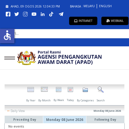
MELAYU
ENGLISH
AHAD, 09 OGOS 2026
12:04:33 PM
BAHASA :
INTRANET
WEBMAIL
CARI...
accessible
By Week
Today
By Year
By Month
By Categories
Search
Daily View
Monday 08 June 2026
Monday 08 June 2026
Preceding Day
Following Day
No events