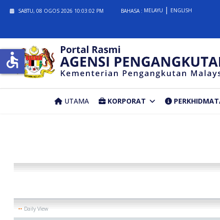
MELAYU
ENGLISH
SABTU, 08 OGOS 2026
10:03:02 PM
BAHASA :
accessible
UTAMA
KORPORAT
PERKHIDMAT
Daily View