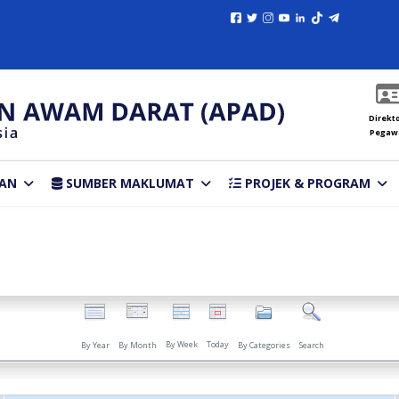
Direkto
Pegaw
AN
SUMBER MAKLUMAT
PROJEK & PROGRAM
By Week
Today
By Year
By Month
By Categories
Search