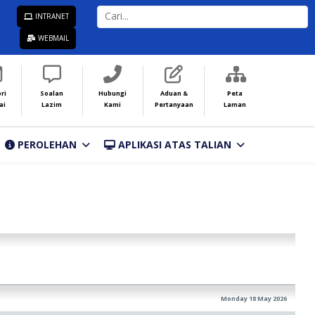
CARI...
INTRANET
WEBMAIL
ri
Soalan
Hubungi
Aduan &
Peta
ai
Lazim
Kami
Pertanyaan
Laman
PEROLEHAN
APLIKASI ATAS TALIAN
Monday 18 May 2026