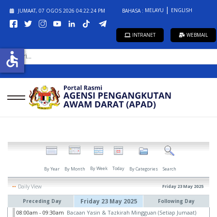
MELAYU
ENGLISH
JUMAAT, 07 OGOS 2026
04:22:24 PM
BAHASA :
INTRANET
WEBMAIL
CARI...
accessible
By Week
Today
By Year
By Month
By Categories
Search
Daily View
Friday 23 May 2025
Friday 23 May 2025
Preceding Day
Following Day
08:00am - 09:30am
Bacaan Yasin & Tazkirah Mingguan (Setiap Jumaat)