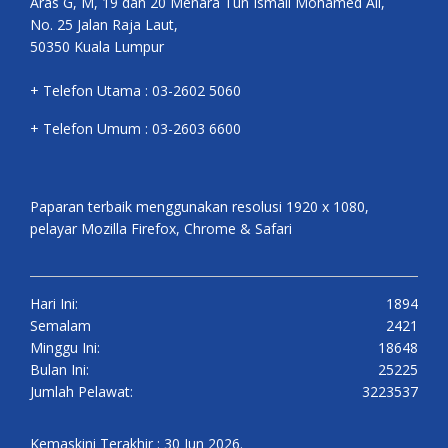
Aras G, M, 19 dan 20 Menara Tun Ismail Mohamed Ali,
No. 25 Jalan Raja Laut,
50350 Kuala Lumpur
+ Telefon Utama : 03-2602 5060
+ Telefon Umum : 03-2603 6600
Paparan terbaik menggunakan resolusi 1920 x 1080,
pelayar Mozilla Firefox, Chrome & Safari
Hari Ini:
1894
Semalam
2421
Minggu Ini:
18648
Bulan Ini:
25225
Jumlah Pelawat:
3223537
Kemaskini Terakhir : 30 Jun 2026.