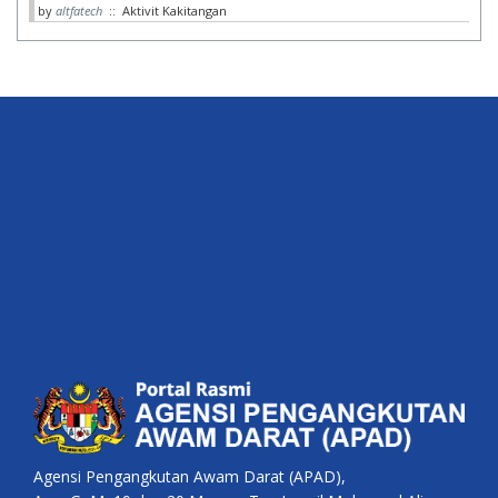
by
altfatech
:: Aktivit Kakitangan
Agensi Pengangkutan Awam Darat (APAD),