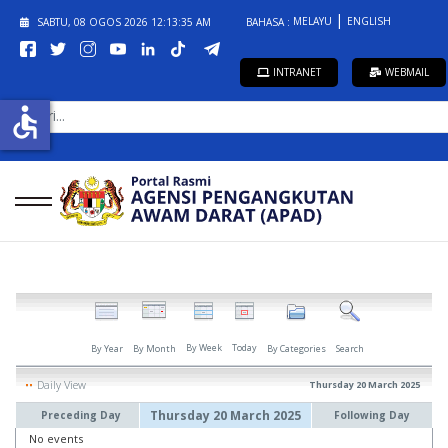
MELAYU
ENGLISH
SABTU, 08 OGOS 2026
12:13:35 AM
BAHASA :
INTRANET
WEBMAIL
CARI...
accessible
By Week
Today
By Year
By Month
By Categories
Search
Daily View
Thursday 20 March 2025
Thursday 20 March 2025
Preceding Day
Following Day
No events