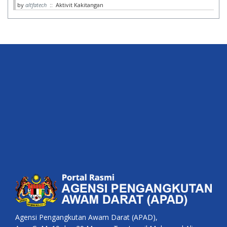
by
altfatech
:: Aktivit Kakitangan
Agensi Pengangkutan Awam Darat (APAD),