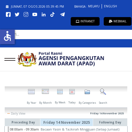
MELAYU
ENGLISH
JUMAAT, 07 OGOS 2026
05:39:45 PM
BAHASA :
INTRANET
WEBMAIL
CARI...
accessible
By Week
Today
By Year
By Month
By Categories
Search
Daily View
Friday 14 November 2025
Friday 14 November 2025
Preceding Day
Following Day
08:00am - 09:30am
Bacaan Yasin & Tazkirah Mingguan (Setiap Jumaat)