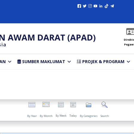
Direkto
Pegaw
AN
SUMBER MAKLUMAT
PROJEK & PROGRAM
By Week
Today
By Year
By Month
By Categories
Search