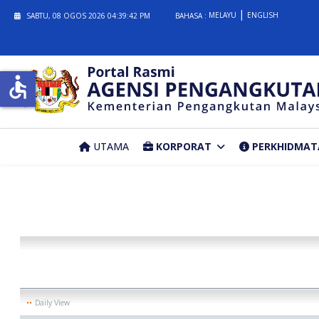
MELAYU
ENGLISH
SABTU, 08 OGOS 2026
04:39:43 PM
BAHASA :
accessible
UTAMA
KORPORAT
PERKHIDMAT
Daily View