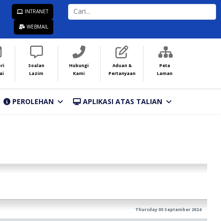
CARI...
INTRANET
WEBMAIL
ri
Soalan
Hubungi
Aduan &
Peta
ai
Lazim
Kami
Pertanyaan
Laman
PEROLEHAN
APLIKASI ATAS TALIAN
Thursday 05 September 2024