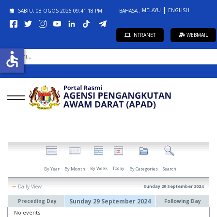
MELAYU
ENGLISH
SABTU, 08 OGOS 2026
09:41:19 PM
BAHASA :
INTRANET
WEBMAIL
CARI...
accessible
By Week
Today
By Year
By Month
By Categories
Search
Daily View
Sunday 29 September 2024
Sunday 29 September 2024
Preceding Day
Following Day
No events