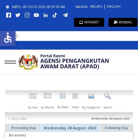
MELAYU
ENGLISH
SABTU, 08 OGOS 2026
08:39:39 AM
BAHASA :
INTRANET
WEBMAIL
CARI...
accessible
By Week
Today
By Year
By Month
By Categories
Search
Daily View
Wednesday 28 August 2024
Wednesday 28 August 2024
Preceding Day
Following Day
No events