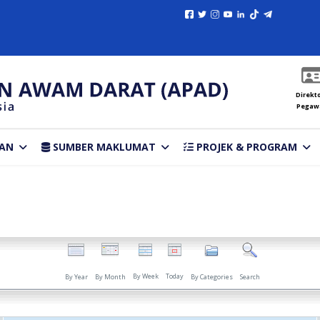
Direkto
Pegaw
AN
SUMBER MAKLUMAT
PROJEK & PROGRAM
By Week
Today
By Year
By Month
By Categories
Search