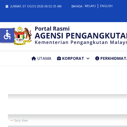
MELAYU
ENGLISH
JUMAAT, 07 OGOS 2026
06:02:35 AM
BAHASA :
accessible
UTAMA
KORPORAT
PERKHIDMAT
Daily View