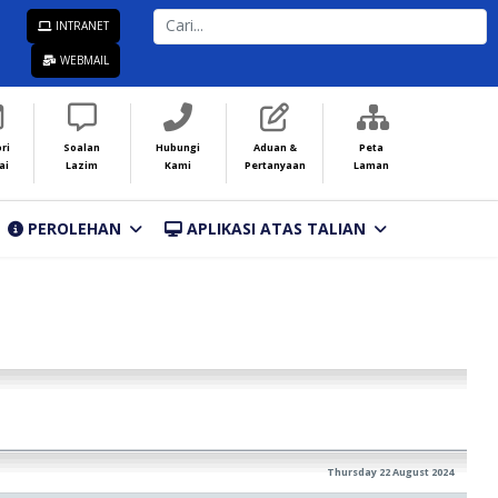
CARI...
INTRANET
WEBMAIL
ri
Soalan
Hubungi
Aduan &
Peta
ai
Lazim
Kami
Pertanyaan
Laman
PEROLEHAN
APLIKASI ATAS TALIAN
Thursday 22 August 2024