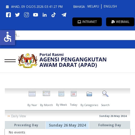
MELAYU
ENGLISH
AHAD, 09 OGOS 2026
03:41:27 PM
BAHASA :
INTRANET
WEBMAIL
CARI...
accessible
By Week
Today
By Year
By Month
By Categories
Search
Daily View
Sunday 26 May 2024
Sunday 26 May 2024
Preceding Day
Following Day
No events