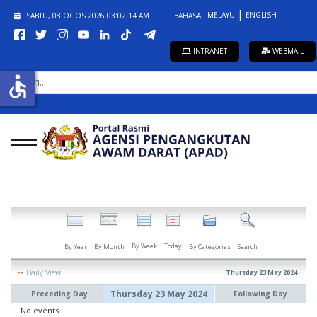
MELAYU
ENGLISH
SABTU, 08 OGOS 2026
03:02:14 AM
BAHASA :
INTRANET
WEBMAIL
CARI...
accessible
By Week
Today
By Year
By Month
By Categories
Search
Daily View
Thursday 23 May 2024
Thursday 23 May 2024
Preceding Day
Following Day
No events