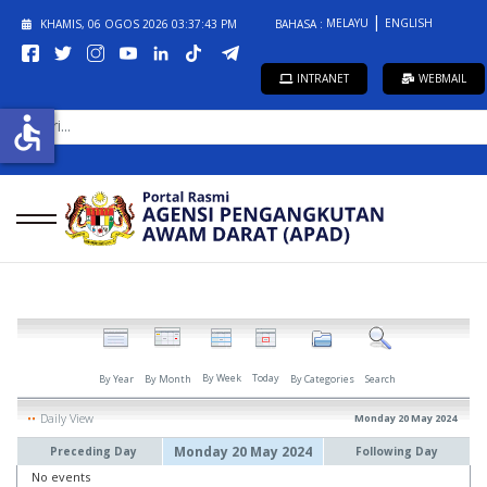
MELAYU
ENGLISH
KHAMIS, 06 OGOS 2026
03:37:43 PM
BAHASA :
INTRANET
WEBMAIL
CARI...
accessible
By Week
Today
By Year
By Month
By Categories
Search
Daily View
Monday 20 May 2024
Monday 20 May 2024
Preceding Day
Following Day
No events