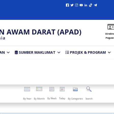
Direkto
Pegaw
AN
SUMBER MAKLUMAT
PROJEK & PROGRAM
By Week
Today
By Year
By Month
By Categories
Search