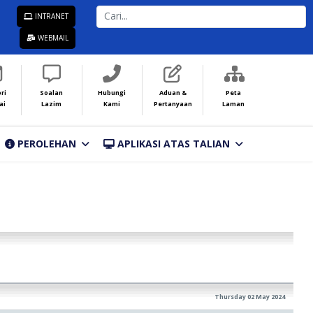
CARI...
INTRANET
WEBMAIL
ri
Soalan
Hubungi
Aduan &
Peta
ai
Lazim
Kami
Pertanyaan
Laman
PEROLEHAN
APLIKASI ATAS TALIAN
Thursday 02 May 2024