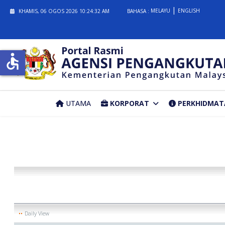
MELAYU
ENGLISH
KHAMIS, 06 OGOS 2026
10:24:32 AM
BAHASA :
accessible
UTAMA
KORPORAT
PERKHIDMAT
Daily View