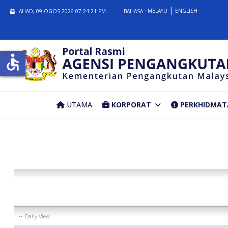
MELAYU
ENGLISH
AHAD, 09 OGOS 2026
07:24:22 PM
BAHASA :
accessible
UTAMA
KORPORAT
PERKHIDMAT
Daily View