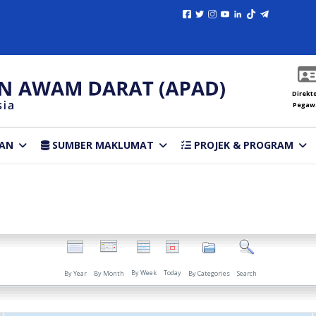
Direkto
Pegaw
AN
SUMBER MAKLUMAT
PROJEK & PROGRAM
By Week
Today
By Year
By Month
By Categories
Search