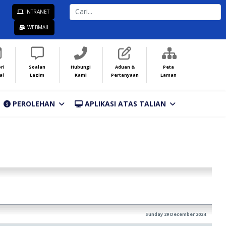
CARI...
INTRANET
WEBMAIL
ri
Soalan
Hubungi
Aduan &
Peta
ai
Lazim
Kami
Pertanyaan
Laman
PEROLEHAN
APLIKASI ATAS TALIAN
Sunday 29 December 2024