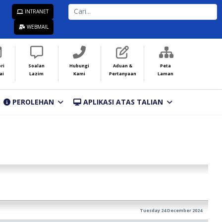
CARI...
INTRANET
WEBMAIL
ri
Soalan
Hubungi
Aduan &
Peta
ai
Lazim
Kami
Pertanyaan
Laman
PEROLEHAN
APLIKASI ATAS TALIAN
Tuesday 24 December 2024