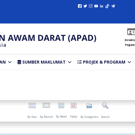
Direkto
Pegaw
AN
SUMBER MAKLUMAT
PROJEK & PROGRAM
By Week
Today
By Year
By Month
By Categories
Search