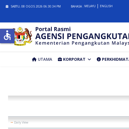
MELAYU
ENGLISH
SABTU, 08 OGOS 2026
06:30:34 PM
BAHASA :
accessible
UTAMA
KORPORAT
PERKHIDMAT
Daily View