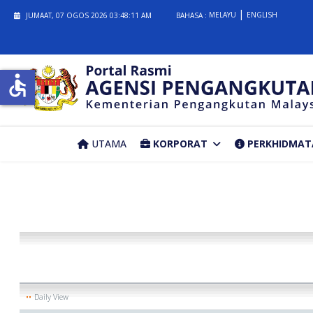
MELAYU
ENGLISH
JUMAAT, 07 OGOS 2026
03:48:11 AM
BAHASA :
accessible
UTAMA
KORPORAT
PERKHIDMAT
Daily View