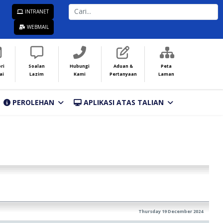
CARI...
INTRANET
WEBMAIL
ri
Soalan
Hubungi
Aduan &
Peta
ai
Lazim
Kami
Pertanyaan
Laman
PEROLEHAN
APLIKASI ATAS TALIAN
Thursday 19 December 2024