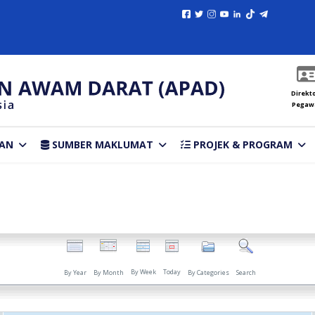
Direkto
Pegaw
AN
SUMBER MAKLUMAT
PROJEK & PROGRAM
By Week
Today
By Year
By Month
By Categories
Search