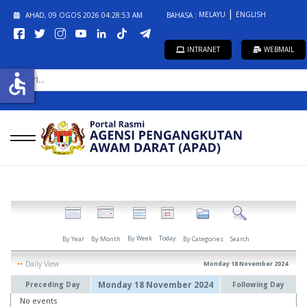
MELAYU
ENGLISH
AHAD, 09 OGOS 2026
04:28:53 AM
BAHASA :
INTRANET
WEBMAIL
CARI...
accessible
By Week
Today
By Year
By Month
By Categories
Search
Daily View
Monday 18 November 2024
Monday 18 November 2024
Preceding Day
Following Day
No events