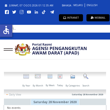
MELAYU
ENGLISH
JUMAAT, 07 OGOS 2026
01:12:35 AM
BAHASA :
INTRANET
WEBMAIL
CARI...
accessible
By Week
Today
By Year
By Month
By Categories
Search
Daily View
Saturday 28 November 2020
Saturday 28 November 2020
No events