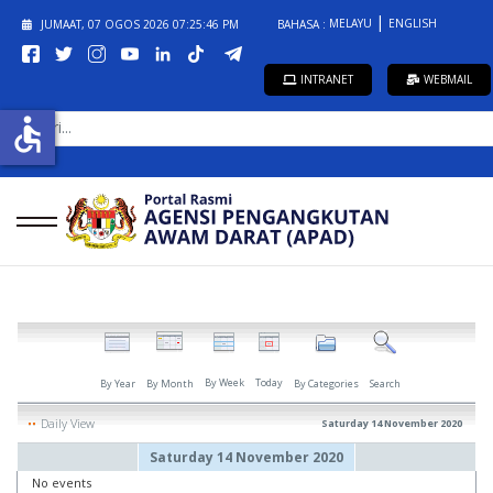
MELAYU
ENGLISH
JUMAAT, 07 OGOS 2026
07:25:46 PM
BAHASA :
INTRANET
WEBMAIL
CARI...
accessible
By Week
Today
By Year
By Month
By Categories
Search
Daily View
Saturday 14 November 2020
Saturday 14 November 2020
No events