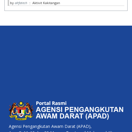
by
altfatech
:: Aktivit Kakitangan
Agensi Pengangkutan Awam Darat (APAD),