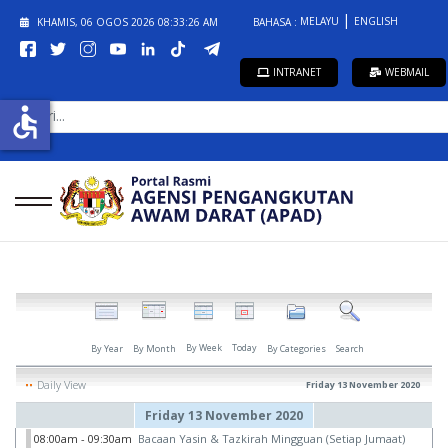
MELAYU
ENGLISH
KHAMIS, 06 OGOS 2026
08:33:26 AM
BAHASA :
INTRANET
WEBMAIL
CARI...
accessible
By Week
Today
By Year
By Month
By Categories
Search
Daily View
Friday 13 November 2020
Friday 13 November 2020
08:00am - 09:30am
Bacaan Yasin & Tazkirah Mingguan (Setiap Jumaat)