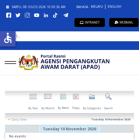
MELAYU
ENGLISH
SABTU, 08 OGOS 2026
10:50:36 AM
BAHASA :
INTRANET
WEBMAIL
CARI...
accessible
By Week
Today
By Year
By Month
By Categories
Search
Daily View
Tuesday 10 November 2020
Tuesday 10 November 2020
No events