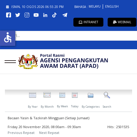
MELAYU
ENGLISH
ISNIN, 10 OGOS 2026
06:55:20 PM
BAHASA :
INTRANET
WEBMAIL
CARI...
accessible
By Week
Today
By Year
By Month
By Categories
Search
Bacaan Yasin & Tazkirah Mingguan (Setiap Jumaat)
Friday 20 November 2020, 08:00am - 09:30am
Hits
: 2501535
Previous Repeat
Next Repeat