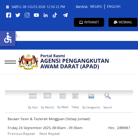
MELAYU
ENGLISH
SABTU, 08 OGOS 2026
12:50:22 PM
BAHASA :
INTRANET
WEBMAIL
CARI...
accessible
By Week
Today
By Year
By Month
By Categories
Search
Bacaan Yasin & Tazkirah Mingguan (Setiap Jumaat)
Friday 26 September 2025, 08:00am - 09:30am
Hits
: 2498987
Previous Repeat
Next Repeat