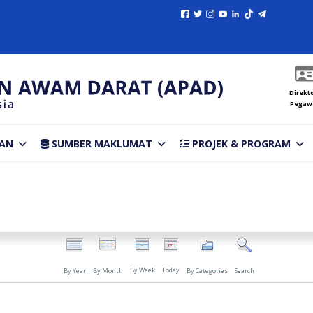
Direkto
Pegaw
AN
SUMBER MAKLUMAT
PROJEK & PROGRAM
By Week
Today
By Year
By Month
By Categories
Search