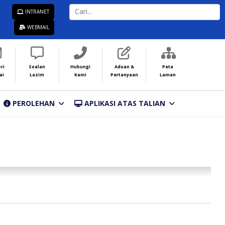
CARI...
INTRANET
WEBMAIL
ri
Soalan
Hubungi
Aduan &
Peta
ai
Lazim
Kami
Pertanyaan
Laman
PEROLEHAN
APLIKASI ATAS TALIAN