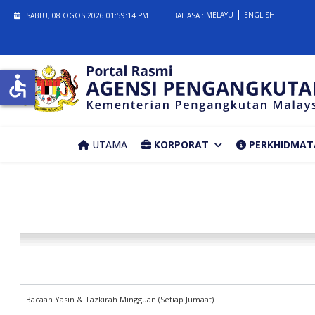
MELAYU
ENGLISH
SABTU, 08 OGOS 2026
01:59:14 PM
BAHASA :
accessible
UTAMA
KORPORAT
PERKHIDMAT
Bacaan Yasin & Tazkirah Mingguan (Setiap Jumaat)