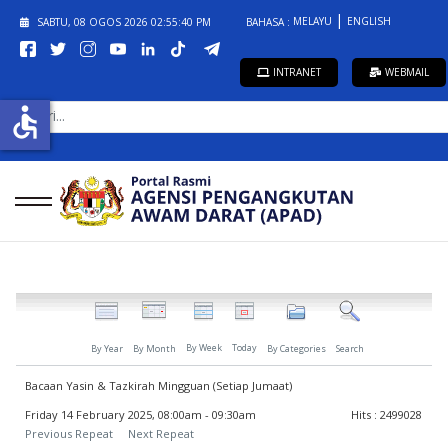
MELAYU
ENGLISH
SABTU, 08 OGOS 2026
02:55:40 PM
BAHASA :
INTRANET
WEBMAIL
CARI...
accessible
By Week
Today
By Year
By Month
By Categories
Search
Bacaan Yasin & Tazkirah Mingguan (Setiap Jumaat)
Friday 14 February 2025, 08:00am - 09:30am
Hits
: 2499028
Previous Repeat
Next Repeat