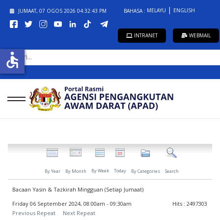
MELAYU
ENGLISH
JUMAAT, 07 OGOS 2026
04:32:43 PM
BAHASA :
INTRANET
WEBMAIL
CARI...
accessible
By Week
Today
By Year
By Month
By Categories
Search
Bacaan Yasin & Tazkirah Mingguan (Setiap Jumaat)
Friday 06 September 2024, 08:00am - 09:30am
Hits
: 2497303
Previous Repeat
Next Repeat