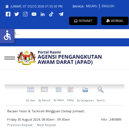
MELAYU
ENGLISH
JUMAAT, 07 OGOS 2026
01:55:50 PM
BAHASA :
INTRANET
WEBMAIL
CARI...
accessible
By Week
Today
By Year
By Month
By Categories
Search
Bacaan Yasin & Tazkirah Mingguan (Setiap Jumaat)
Friday 30 August 2024, 08:00am - 09:30am
Hits
: 2496989
Previous Repeat
Next Repeat