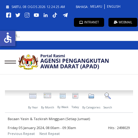
MELAYU
ENGLISH
SABTU, 08 OGOS 2026
12:24:25 AM
BAHASA :
INTRANET
WEBMAIL
CARI...
accessible
By Week
Today
By Year
By Month
By Categories
Search
Bacaan Yasin & Tazkirah Mingguan (Setiap Jumaat)
Friday 05 January 2024, 08:00am - 09:30am
Hits
: 2498029
Previous Repeat
Next Repeat