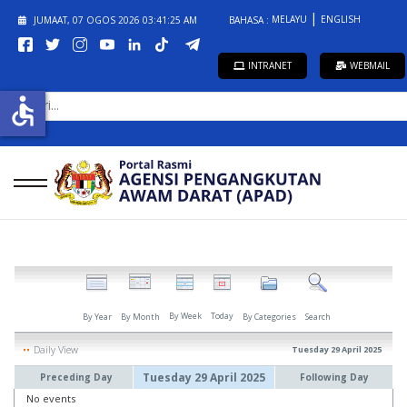
MELAYU
ENGLISH
JUMAAT, 07 OGOS 2026
03:41:25 AM
BAHASA :
INTRANET
WEBMAIL
CARI...
accessible
By Week
Today
By Year
By Month
By Categories
Search
Daily View
Tuesday 29 April 2025
Tuesday 29 April 2025
Preceding Day
Following Day
No events