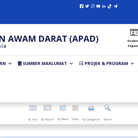
Direkto
Pegaw
AN
SUMBER MAKLUMAT
PROJEK & PROGRAM
By Week
Today
By Year
By Month
By Categories
Search