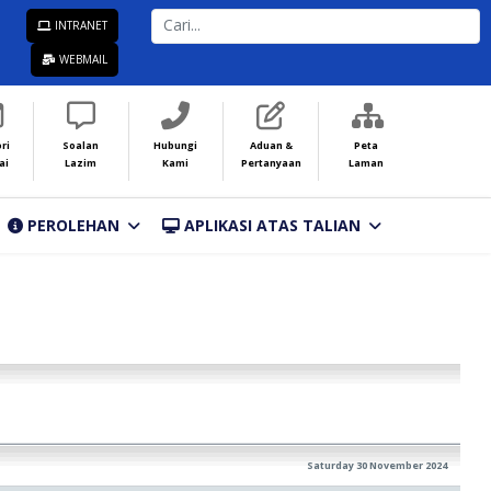
CARI...
INTRANET
WEBMAIL
ri
Soalan
Hubungi
Aduan &
Peta
ai
Lazim
Kami
Pertanyaan
Laman
PEROLEHAN
APLIKASI ATAS TALIAN
Saturday 30 November 2024