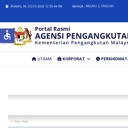
MELAYU
ENGLISH
KHAMIS, 06 OGOS 2026
12:59:44 PM
BAHASA :
accessible
UTAMA
KORPORAT
PERKHIDMAT
Daily View