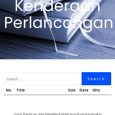
Kenderaan
Perlancongan
Search
No.
Title
Size
Date
Hits
Garis Panduan dan Pekeliling SPAD masih tergunapakai