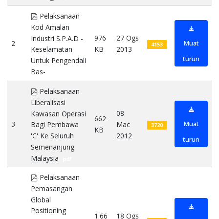
pdf
Pelaksanaan
Kod Amalan
976
27 Ogs
Industri S.P.A.D -
2
Muat
4153
KB
2013
Keselamatan
turun
Untuk Pengendali
Bas-
pdf
pdf
Pelaksanaan
Liberalisasi
08
Kawasan Operasi
662
3
Muat
Mac
Bagi Pembawa
3720
KB
2012
'C' Ke Seluruh
turun
Semenanjung
Malaysia
pdf
pdf
Pelaksanaan
Pemasangan
Global
Positioning
1.66
18 Ogs