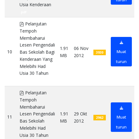
Usia Kenderaan
pdf
pdf
Pelanjutan
Tempoh
Membaharui
Lesen Pengendali
1.91
06 Nov
10
Muat
Bas Sekolah Bagi
3930
MB
2012
Kenderaan Yang
turun
Melebihi Had
Usia 30 Tahun
pdf
pdf
Pelanjutan
Tempoh
Membaharui
1.91
29 Okt
Lesen Pengendali
11
Muat
2962
MB
2012
Bas Sekolah
turun
Melebihi Had
Usia 30 Tahun