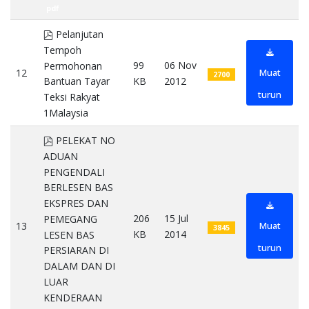
pdf
pdf
Pelanjutan
Tempoh
99
06 Nov
Permohonan
12
Muat
2700
KB
2012
Bantuan Tayar
turun
Teksi Rakyat
1Malaysia
pdf
pdf
PELEKAT NO
ADUAN
PENGENDALI
BERLESEN BAS
EKSPRES DAN
206
15 Jul
PEMEGANG
13
Muat
3845
KB
2014
LESEN BAS
turun
PERSIARAN DI
DALAM DAN DI
LUAR
KENDERAAN