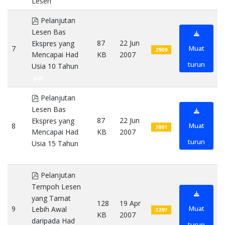
Lesen
pdf
pdf
Pelanjutan
Lesen Bas
87
22 Jun
Ekspres yang
7
Muat
2909
KB
2007
Mencapai Had
turun
Usia 10 Tahun
pdf
pdf
Pelanjutan
Lesen Bas
87
22 Jun
Ekspres yang
8
Muat
3001
KB
2007
Mencapai Had
turun
Usia 15 Tahun
pdf
pdf
Pelanjutan
Tempoh Lesen
yang Tamat
128
19 Apr
9
Muat
Lebih Awal
3297
KB
2007
daripada Had
turun