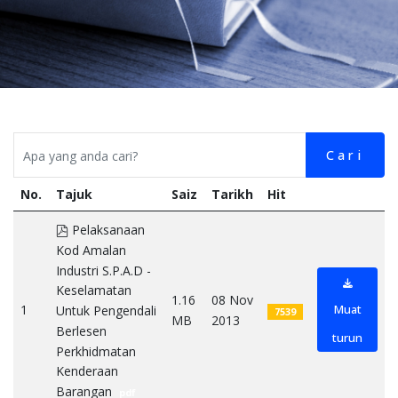
Cari
No.
Tajuk
Saiz
Tarikh
Hit
pdf
Pelaksanaan
Kod Amalan
Industri S.P.A.D -
Keselamatan
1.16
08 Nov
1
Muat
Untuk Pengendali
7539
MB
2013
Berlesen
turun
Perkhidmatan
Kenderaan
Barangan
pdf