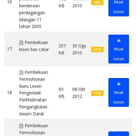
16
Muat
3031
KB
2010
kenderaan
turun
perdagangan
bilangan 11
tahun 2005
pdf
pdf
Pembekuan
257
30 Ogs
17
Muat
lesen bas catar
3373
KB
2010
pdf
turun
pdf
Pembekuan
Permohonan
Baru Lesen
93
08 Okt
18
Muat
Pengendali
3145
KB
2012
Perkhidmatan
turun
Pengangkutan
Awam Darat
pdf
pdf
Pembekuan
Permohonan