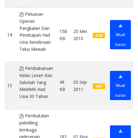
pdf
pdf
Peluasan
Operasi
Pangkalan Dan
158
25 Mei
14
Muat
Penetapan Had
3526
KB
2010
Usia Kenderaan
turun
Teksi Mewah
pdf
pdf
Pembaharuan
Kelas Lesen Bas
49
05 Sep
Sekolah Yang
15
Muat
4987
KB
2011
Melebihi Had
turun
Usia 30 Tahun
pdf
pdf
Pembatalan
pekeliling
lembaga
182
01 Nov
pelesenan