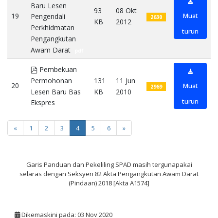
Baru Lesen
93
08 Okt
19
Muat
Pengendali
2630
KB
2012
Perkhidmatan
turun
Pengangkutan
Awam Darat
pdf
pdf
Pembekuan
Permohonan
131
11 Jun
20
Muat
2969
Lesen Baru Bas
KB
2010
turun
Ekspres
pdf
«
1
2
3
4
5
6
»
Garis Panduan dan Pekeliling SPAD masih tergunapakai
selaras dengan Seksyen 82 Akta Pengangkutan Awam Darat
(Pindaan) 2018 [Akta A1574]
Dikemaskini pada: 03 Nov 2020