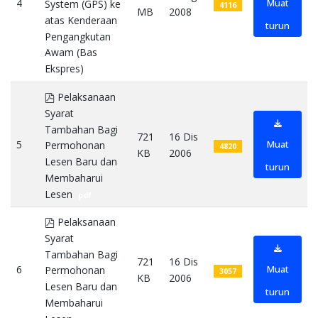
4
Muat
System (GPS) ke
4116
MB
2008
atas Kenderaan
turun
Pengangkutan
Awam (Bas
Ekspres)
pdf
pdf
Pelaksanaan
Syarat
Tambahan Bagi
721
16 Dis
5
Muat
Permohonan
4820
KB
2006
Lesen Baru dan
turun
Membaharui
Lesen
pdf
pdf
Pelaksanaan
Syarat
Tambahan Bagi
721
16 Dis
6
Muat
Permohonan
3057
KB
2006
Lesen Baru dan
turun
Membaharui