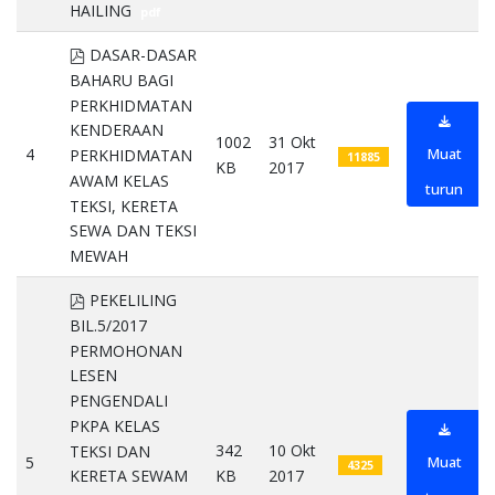
HAILING
pdf
pdf
DASAR-DASAR
BAHARU BAGI
PERKHIDMATAN
KENDERAAN
1002
31 Okt
4
Muat
PERKHIDMATAN
11885
KB
2017
AWAM KELAS
turun
TEKSI, KERETA
SEWA DAN TEKSI
MEWAH
pdf
pdf
PEKELILING
BIL.5/2017
PERMOHONAN
LESEN
PENGENDALI
PKPA KELAS
342
10 Okt
TEKSI DAN
5
Muat
4325
KB
2017
KERETA SEWAM