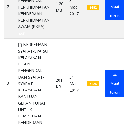
31
PENGENDALI
1.20
7
Muat
Mac
PERKHIDMATAN
9182
MB
2017
KENDERAAN
turun
PERKHIDMATAN
AWAM (PKPA)
pdf
pdf
BERKENAAN
SYARAT-SYARAT
KELAYAKAN
LESEN
PENGENDALI
DAN SYARAT-
31
201
8
Muat
SYARAT
Mac
5428
KB
KELAYAKAN
2017
turun
BANTUAN
GERAN TUNAI
UNTUK
PEMBELIAN
KENDERAAN
pdf