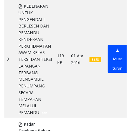
pdf
KEBENARAN
UNTUK
PENGENDALI
BERLESEN DAN
PEMANDU
KENDERAAN
PERKHIDMATAN
AWAM KELAS
119
01 Apr
9
Muat
TEKSI DAN TEKSI
3673
KB
2016
LAPANGAN
turun
TERBANG
MENGAMBIL
PENUMPANG
SECARA
TEMPAHAN
MELALUI
PEMANDU
pdf
pdf
Kadar
Tambang Baharu