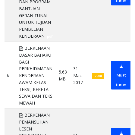
turun
DAN PROGRAM
BANTUAN
GERAN TUNAI
UNTUK TUJUAN
PEMBELIAN
KENDERAAN
pdf
pdf
BERKENAAN
DASAR BAHARU
BAGI
31
PERKHIDMATAN
5.63
6
Muat
Mac
KENDERAAN
7988
MB
2017
AWAM KELAS
turun
TEKSI, KERETA
SEWA DAN TEKSI
MEWAH
pdf
pdf
BERKENAAN
PEMANSUHAN
LESEN