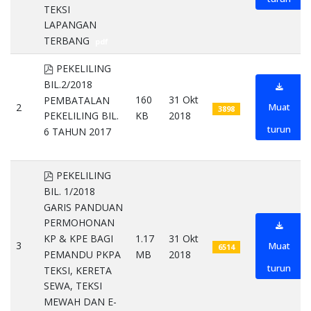
TEKSI
LAPANGAN
TERBANG
pdf
pdf
PEKELILING
BIL.2/2018
160
31 Okt
PEMBATALAN
2
Muat
3898
KB
2018
PEKELILING BIL.
turun
6 TAHUN 2017
pdf
pdf
PEKELILING
BIL. 1/2018
GARIS PANDUAN
PERMOHONAN
KP & KPE BAGI
1.17
31 Okt
3
Muat
6514
PEMANDU PKPA
MB
2018
turun
TEKSI, KERETA
SEWA, TEKSI
MEWAH DAN E-