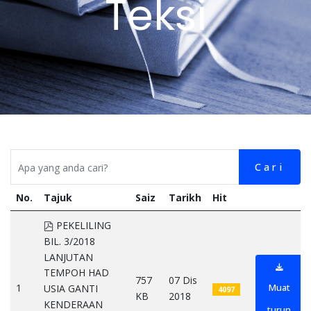
Teksi
Cari
No.
Tajuk
Saiz
Tarikh
Hit
pdf
PEKELILING
BIL. 3/2018
LANJUTAN
TEMPOH HAD
757
07 Dis
1
Muat
USIA GANTI
4097
KB
2018
KENDERAAN
turun