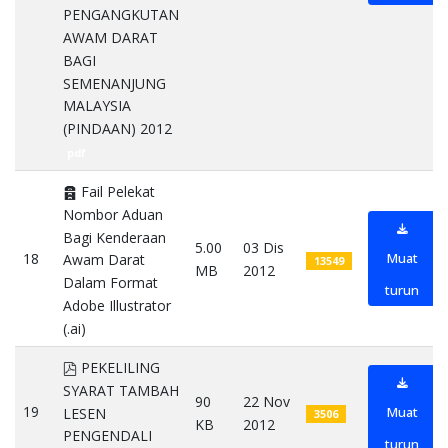
PENGANGKUTAN
AWAM DARAT
BAGI
SEMENANJUNG
MALAYSIA
(PINDAAN) 2012
pdf
Archive
Fail Pelekat
Nombor Aduan
Bagi Kenderaan
5.00
03 Dis
18
Muat
Awam Darat
13549
MB
2012
Dalam Format
turun
Adobe Illustrator
(.ai)
zip
pdf
PEKELILING
SYARAT TAMBAH
90
22 Nov
19
Muat
LESEN
3506
KB
2012
PENGENDALI
turun