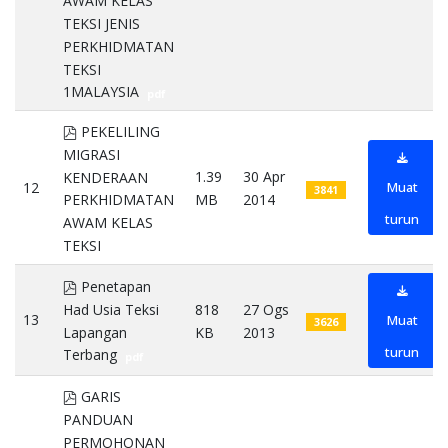
AWAM KELAS
TEKSI JENIS
PERKHIDMATAN
TEKSI
1MALAYSIA
pdf
pdf
PEKELILING
MIGRASI
1.39
30 Apr
KENDERAAN
12
Muat
3841
MB
2014
PERKHIDMATAN
turun
AWAM KELAS
TEKSI
pdf
pdf
Penetapan
Had Usia Teksi
818
27 Ogs
13
Muat
3626
Lapangan
KB
2013
turun
Terbang
pdf
pdf
GARIS
PANDUAN
PERMOHONAN