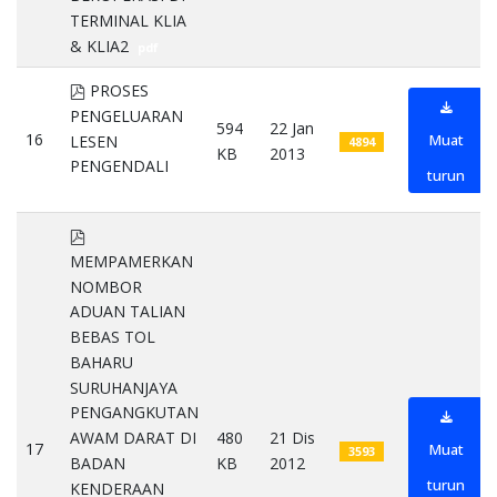
TERMINAL KLIA
& KLIA2
pdf
pdf
PROSES
PENGELUARAN
594
22 Jan
16
Muat
LESEN
4894
KB
2013
PENGENDALI
turun
pdf
pdf
MEMPAMERKAN
NOMBOR
ADUAN TALIAN
BEBAS TOL
BAHARU
SURUHANJAYA
PENGANGKUTAN
AWAM DARAT DI
480
21 Dis
17
Muat
3593
BADAN
KB
2012
turun
KENDERAAN