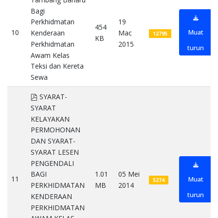
Bagi
19
Perkhidmatan
454
10
Muat
Mac
Kenderaan
12795
KB
2015
Perkhidmatan
turun
Awam Kelas
Teksi dan Kereta
Sewa
pdf
pdf
SYARAT-
SYARAT
KELAYAKAN
PERMOHONAN
DAN SYARAT-
SYARAT LESEN
PENGENDALI
1.01
05 Mei
BAGI
11
Muat
5274
MB
2014
PERKHIDMATAN
turun
KENDERAAN
PERKHIDMATAN