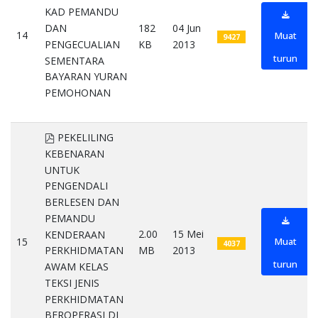
KAD PEMANDU
DAN
182
04 Jun
14
Muat
9427
PENGECUALIAN
KB
2013
turun
SEMENTARA
BAYARAN YURAN
PEMOHONAN
pdf
pdf
PEKELILING
KEBENARAN
UNTUK
PENGENDALI
BERLESEN DAN
PEMANDU
2.00
15 Mei
KENDERAAN
15
Muat
4037
MB
2013
PERKHIDMATAN
turun
AWAM KELAS
TEKSI JENIS
PERKHIDMATAN
BEROPERASI DI