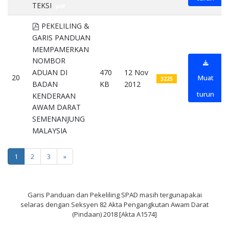
TEKSI
pdf
pdf
PEKELILING &
GARIS PANDUAN
MEMPAMERKAN
NOMBOR
ADUAN DI
470
12 Nov
20
Muat
3225
BADAN
KB
2012
turun
KENDERAAN
AWAM DARAT
SEMENANJUNG
MALAYSIA
pdf
1
2
3
»
Garis Panduan dan Pekeliling SPAD masih tergunapakai
selaras dengan Seksyen 82 Akta Pengangkutan Awam Darat
(Pindaan) 2018 [Akta A1574]