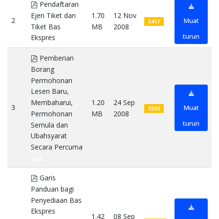
pdf
Pendaftaran
Ejen Tiket dan
1.70
12 Nov
2
Muat
3417
Tiket Bas
MB
2008
turun
Ekspres
pdf
pdf
Pemberian
Borang
Permohonan
Lesen Baru,
Membaharui,
1.20
24 Sep
3
Muat
3330
Permohonan
MB
2008
turun
Semula dan
Ubahsyarat
Secara Percuma
pdf
pdf
Garis
Panduan bagi
Penyediaan Bas
Ekspres
1.42
08 Sep