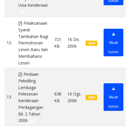
turun
Usia Kenderaan
pdf
pdf
Pelaksanaan
Syarat
Tambahan Bagi
721
16 Dis
12
Muat
Permohonan
4820
KB
2006
Lesen Baru dan
turun
Membaharui
Lesen
pdf
pdf
Pindaan
Pekeliling
Lembaga
638
10 Ogs
Pelesenan
13
Muat
3030
KB
2006
Kenderaan
turun
Perdagangan
Bil. 2 Tahun
2006
pdf