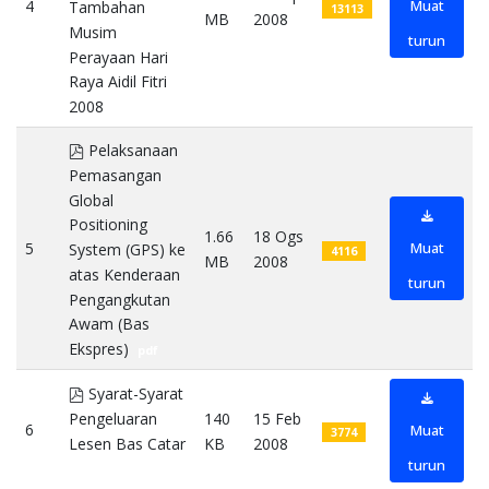
4
Muat
Tambahan
13113
MB
2008
Musim
turun
Perayaan Hari
Raya Aidil Fitri
2008
pdf
pdf
Pelaksanaan
Pemasangan
Global
Positioning
1.66
18 Ogs
5
Muat
System (GPS) ke
4116
MB
2008
atas Kenderaan
turun
Pengangkutan
Awam (Bas
Ekspres)
pdf
pdf
Syarat-Syarat
Pengeluaran
140
15 Feb
6
Muat
3774
Lesen Bas Catar
KB
2008
turun
pdf