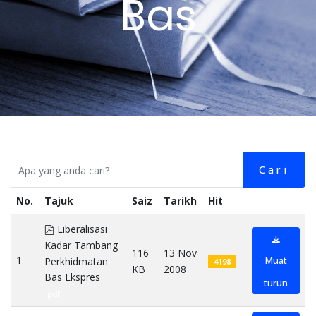
Bas
Cari
No.
Tajuk
Saiz
Tarikh
Hit
pdf
Liberalisasi
Kadar Tambang
116
13 Nov
1
Muat
Perkhidmatan
4198
KB
2008
Bas Ekspres
turun
pdf