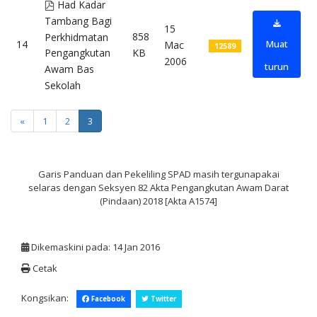
pdf
Had Kadar
Tambang Bagi
15
858
Perkhidmatan
14
Muat
Mac
12589
KB
Pengangkutan
2006
turun
Awam Bas
Sekolah
pdf
«
1
2
3
Garis Panduan dan Pekeliling SPAD masih tergunapakai
selaras dengan Seksyen 82 Akta Pengangkutan Awam Darat
(Pindaan) 2018 [Akta A1574]
Dikemaskini pada: 14 Jan 2016
Cetak
Kongsikan:
Facebook
Twitter