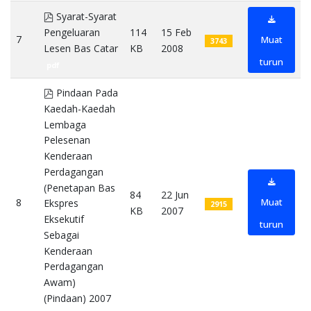
pdf
Syarat-Syarat
Pengeluaran
114
15 Feb
7
Muat
3743
Lesen Bas Catar
KB
2008
turun
pdf
pdf
Pindaan Pada
Kaedah-Kaedah
Lembaga
Pelesenan
Kenderaan
Perdagangan
(Penetapan Bas
84
22 Jun
8
Muat
Ekspres
2915
KB
2007
Eksekutif
turun
Sebagai
Kenderaan
Perdagangan
Awam)
(Pindaan) 2007