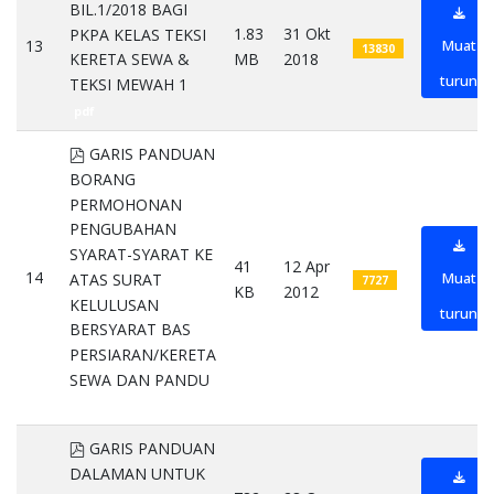
BIL.1/2018 BAGI
1.83
31 Okt
PKPA KELAS TEKSI
13
Muat
13830
MB
2018
KERETA SEWA &
turun
TEKSI MEWAH 1
pdf
pdf
GARIS PANDUAN
BORANG
PERMOHONAN
PENGUBAHAN
SYARAT-SYARAT KE
41
12 Apr
14
Muat
ATAS SURAT
7727
KB
2012
KELULUSAN
turun
BERSYARAT BAS
PERSIARAN/KERETA
SEWA DAN PANDU
pdf
pdf
GARIS PANDUAN
DALAMAN UNTUK