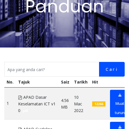
Panduan
Cari
No.
Tajuk
Saiz
Tarikh
Hit
pdf
APAD Dasar
10
4.56
1
Muat
Keselamatan ICT v1
Mac
12266
MB
0
2022
pdf
turun
pdf