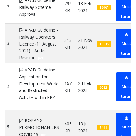
APAD Guideline
799
13 Feb
2
Muat
Railway Scheme
16161
KB
2021
Approval
pdf
turun
pdf
APAD Guideline -
Railway Operators
313
21 Nov
3
Muat
Licence (11 August
10635
KB
2021
2021) - Added
turun
Revision
pdf
pdf
APAD Guideline
Application for
167
24 Feb
Development Works
4
Muat
6022
KB
2023
and Restricted
turun
Activity within RPZ
pdf
pdf
BORANG
406
13 Jul
5
Muat
PERMOHONAN LPS
7411
KB
2021
COVID-19
pdf