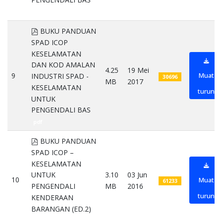
pdf
pdf
BUKU PANDUAN
SPAD ICOP
KESELAMATAN
DAN KOD AMALAN
4.25
19 Mei
9
Muat
INDUSTRI SPAD -
30696
MB
2017
KESELAMATAN
turun
UNTUK
PENGENDALI BAS
pdf
pdf
BUKU PANDUAN
SPAD ICOP –
KESELAMATAN
3.10
03 Jun
UNTUK
10
Muat
61233
MB
2016
PENGENDALI
turun
KENDERAAN
BARANGAN (ED.2)
pdf