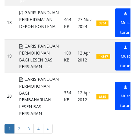
pdf
pdf
GARIS PANDUAN
PERKHIDMATAN
464
27 Nov
18
Muat
3764
DEPOH KONTENA
KB
2024
turun
pdf
pdf
GARIS PANDUAN
PERMOHONAN
180
12 Apr
19
Muat
14367
BAGI LESEN BAS
KB
2012
turun
PERSIARAN
pdf
pdf
GARIS PANDUAN
PERMOHONAN
334
12 Apr
BAGI
20
Muat
8815
KB
2012
PEMBAHARUAN
turun
LESEN BAS
PERSIARAN
pdf
1
2
3
4
»