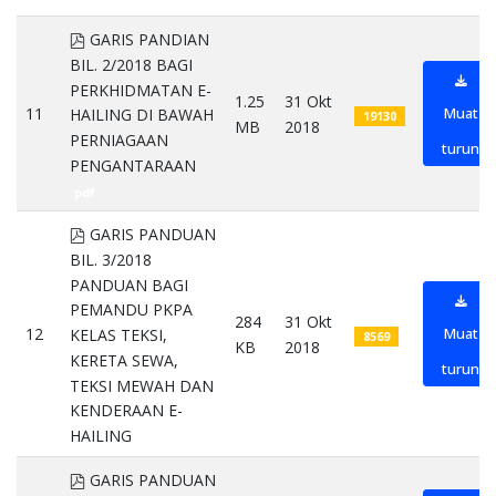
pdf
GARIS PANDIAN
BIL. 2/2018 BAGI
PERKHIDMATAN E-
1.25
31 Okt
11
Muat
HAILING DI BAWAH
19130
MB
2018
PERNIAGAAN
turun
PENGANTARAAN
pdf
pdf
GARIS PANDUAN
BIL. 3/2018
PANDUAN BAGI
PEMANDU PKPA
284
31 Okt
12
Muat
KELAS TEKSI,
8569
KB
2018
KERETA SEWA,
turun
TEKSI MEWAH DAN
KENDERAAN E-
HAILING
pdf
pdf
GARIS PANDUAN