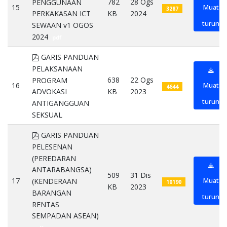
782
28 Ogs
PENGGUNAAN
15
Muat
3287
KB
2024
PERKAKASAN ICT
turun
SEWAAN v1 OGOS
2024
pdf
pdf
GARIS PANDUAN
PELAKSANAAN
638
22 Ogs
PROGRAM
16
Muat
4644
KB
2023
ADVOKASI
turun
ANTIGANGGUAN
SEKSUAL
pdf
pdf
GARIS PANDUAN
PELESENAN
(PEREDARAN
ANTARABANGSA)
509
31 Dis
17
Muat
(KENDERAAN
10190
KB
2023
BARANGAN
turun
RENTAS
SEMPADAN ASEAN)