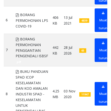
turun
pdf
BORANG
406
13 Jul
6
Muat
PERMOHONAN LPS
4839
KB
2021
COVID-19
pdf
turun
pdf
BORANG
PERMOHONAN
442
28 Jul
7
Muat
PENGGANTIAN
65
KB
2026
PENGENDALI ISBSF
turun
pdf
pdf
BUKU PANDUAN
SPAD ICOP
KESELAMATAN
DAN KOD AMALAN
4.25
03 Nov
8
Muat
INDUSTRI SPAD -
11947
MB
2020
KESELAMATAN
turun
UNTUK
PENGENDALI BAS