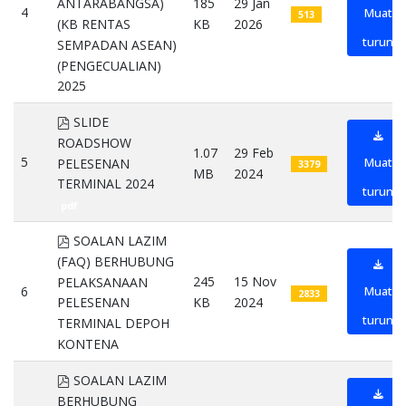
185
29 Jan
ANTARABANGSA)
4
Muat
513
KB
2026
(KB RENTAS
turun
SEMPADAN ASEAN)
(PENGECUALIAN)
2025
pdf
pdf
SLIDE
ROADSHOW
1.07
29 Feb
5
Muat
PELESENAN
3379
MB
2024
TERMINAL 2024
turun
pdf
pdf
SOALAN LAZIM
(FAQ) BERHUBUNG
245
15 Nov
PELAKSANAAN
6
Muat
2833
KB
2024
PELESENAN
turun
TERMINAL DEPOH
KONTENA
pdf
pdf
SOALAN LAZIM
BERHUBUNG