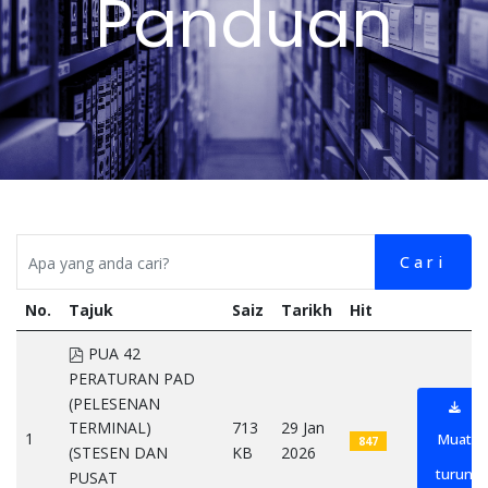
Panduan
Cari
No.
Tajuk
Saiz
Tarikh
Hit
pdf
PUA 42
PERATURAN PAD
(PELESENAN
713
29 Jan
TERMINAL)
1
Muat
847
KB
2026
(STESEN DAN
turun
PUSAT