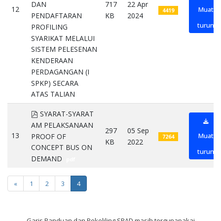
717
22 Apr
DAN
12
Muat
4419
KB
2024
PENDAFTARAN
turun
PROFILING
SYARIKAT MELALUI
SISTEM PELESENAN
KENDERAAN
PERDAGANGAN (I
SPKP) SECARA
ATAS TALIAN
pdf
pdf
SYARAT-SYARAT
AM PELAKSANAAN
297
05 Sep
13
Muat
PROOF OF
7264
KB
2022
CONCEPT BUS ON
turun
DEMAND
pdf
«
1
2
3
4
Garis Panduan dan Pekeliling SPAD masih tergunapakai